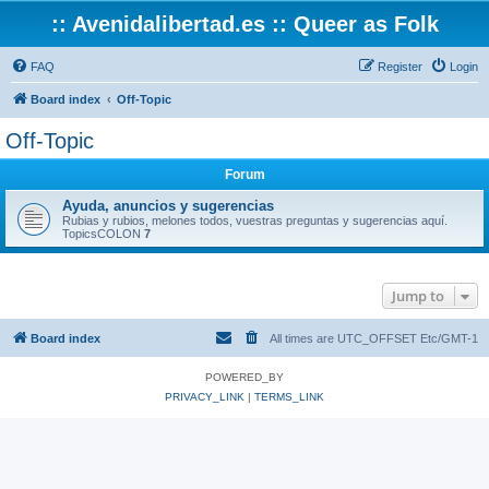
:: Avenidalibertad.es :: Queer as Folk
FAQ
Register
Login
Board index
Off-Topic
Off-Topic
Forum
Ayuda, anuncios y sugerencias
Rubias y rubios, melones todos, vuestras preguntas y sugerencias aquí.
TopicsCOLON
7
Jump to
Board index
All times are UTC_OFFSET Etc/GMT-1
POWERED_BY
PRIVACY_LINK
|
TERMS_LINK