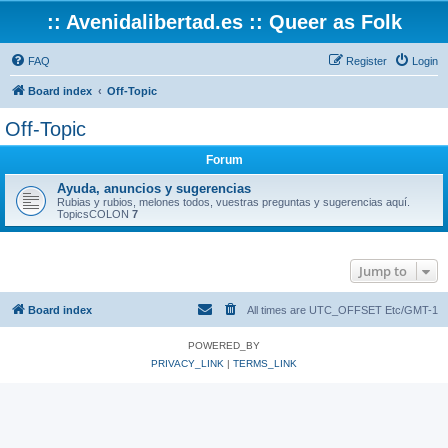
:: Avenidalibertad.es :: Queer as Folk
FAQ
Register
Login
Board index
Off-Topic
Off-Topic
Forum
Ayuda, anuncios y sugerencias
Rubias y rubios, melones todos, vuestras preguntas y sugerencias aquí.
TopicsCOLON
7
Jump to
Board index
All times are UTC_OFFSET Etc/GMT-1
POWERED_BY
PRIVACY_LINK
|
TERMS_LINK