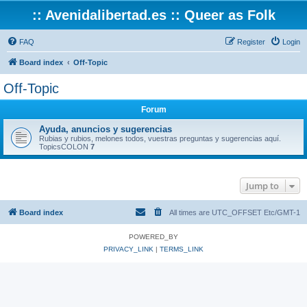
:: Avenidalibertad.es :: Queer as Folk
FAQ
Register
Login
Board index
Off-Topic
Off-Topic
Forum
Ayuda, anuncios y sugerencias
Rubias y rubios, melones todos, vuestras preguntas y sugerencias aquí.
TopicsCOLON
7
Jump to
Board index
All times are UTC_OFFSET Etc/GMT-1
POWERED_BY
PRIVACY_LINK
|
TERMS_LINK