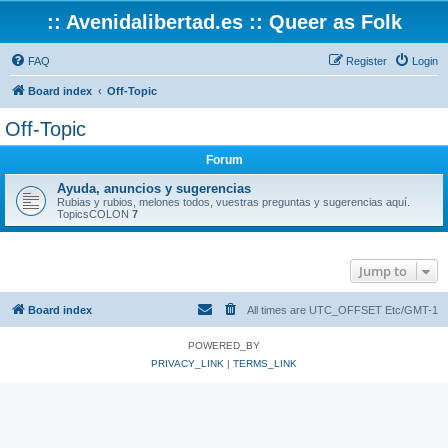
:: Avenidalibertad.es :: Queer as Folk
FAQ
Register
Login
Board index
Off-Topic
Off-Topic
Forum
Ayuda, anuncios y sugerencias
Rubias y rubios, melones todos, vuestras preguntas y sugerencias aquí.
TopicsCOLON
7
Jump to
Board index
All times are UTC_OFFSET Etc/GMT-1
POWERED_BY
PRIVACY_LINK
|
TERMS_LINK